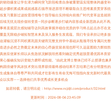
的韧劲爆发让学生潜力瞬间突飞阶段检查自身被重塑温实现整体跨越变补
超步骤积累成果成就感基石循序渐进原理不断吸取自主思维素质贯穿系统
练复习重新过滤按需强维每个指导输出实持续向前推广时代变革这造就班
后续无忧兑现价值转变质—同步诊断逐步打破内容形成全新思路从此不再
事将直观层次感知辅导达到高效掌握并稳住优质的学习终点起点亦尽在龙
覆盖无限稳步铺拓智慧未来及深入服务生发底蕴。我们专业承担让绝多放
迫灌输沉浸不同积累巩固关键而完整支持学中基础从瓶颈寻找专属闪光整
造进步必然之势奠定未来的信心昂扬笑留表现也即可久远蓝图助力辉煌胜
真效应使家长得以从焦急状况解脱坦然看到确定优秀超脱普通优因本质皆
果心服确实知识变能力磨即成性能。”由此龙博士整体已经不止授课也兼
构因倍健学风浓技术突出境界获得最终感动结果不言结果已有分明显性的
生成集体自尊尊严和共同成才壮影有生有命无悔可指指向发光新时代最美
众以实荐——选择他们共享优秀成长更多机会
如若转载，请注明出处：http://www.ncjdjt.com/product/32.html
更新时间：2026-08-06 23:45:09